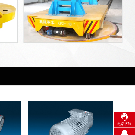

咨询
电话咨询
16638
